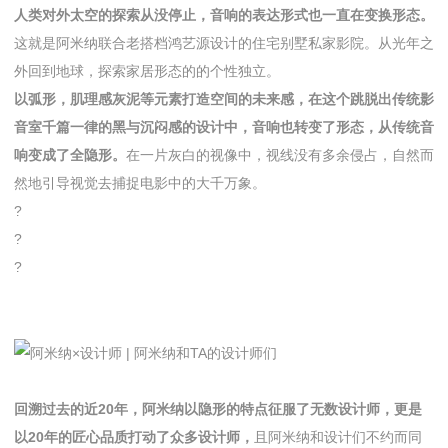
人类对外太空的探索从没停止，音响的表达形式也一直在变换形态。
这就是阿米纳联合老搭档鸿艺源设计的住宅别墅私家影院。从光年之
外回到地球，探索家居形态的的个性独立。
以弧形，肌理感灰泥等元素打造空间的未来感，在这个跳脱出传统影
音室千篇一律的黑与沉闷感的设计中，音响也转变了形态，从传统音
响变成了全隐形。
在一片灰白的视像中，视线没有多余侵占，自然而
然地引导视觉去捕捉电影中的大千万象。
?
?
?
回溯过去的近20年，阿米纳以隐形的特点征服了无数设计师，更是
以20年的匠心品质打动了众多设计师，
且阿米纳和设计们不约而同